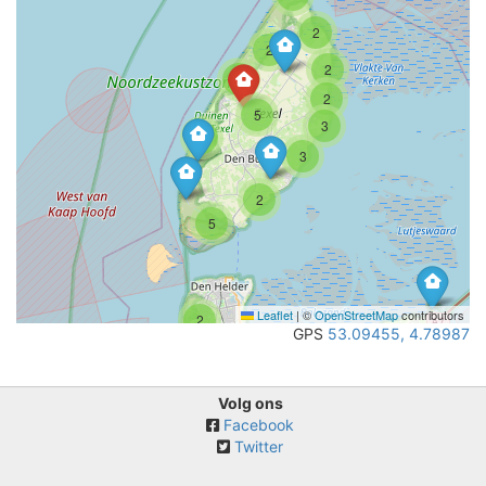
2
2
2
2
2
5
3
3
3
2
5
Leaflet
|
©
OpenStreetMap
contributors
2
GPS
53.09455, 4.78987
Volg ons
Facebook
Twitter