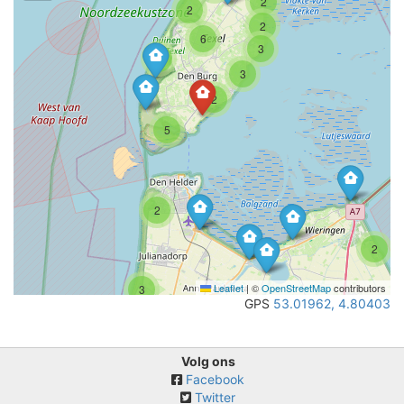
2
2
2
6
3
3
3
2
5
2
2
Leaflet
|
©
OpenStreetMap
contributors
3
GPS
53.01962, 4.80403
Volg ons
Facebook
Twitter