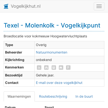
Vogelkijkhut.nl
Toggl
Texel - Molenkolk - Vogelkijkpunt
Broedlocatie voor kokmeeuw Hoogwatervluchtplaats
Type
Overig
Beheerder
Natuurmonumenten
Kijkrichting
onbekend
Kenmerken
Bezoektijd
Gehele jaar.
Contact
E-mail over deze vogelkijkhut
Waarnemingen
Routebeschrijving
In de buurt
Datum
Soort