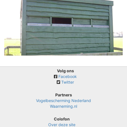
Volg ons
Facebook
Twitter
Partners
Vogelbescherming Nederland
Waarneming.nl
Colofon
Over deze site