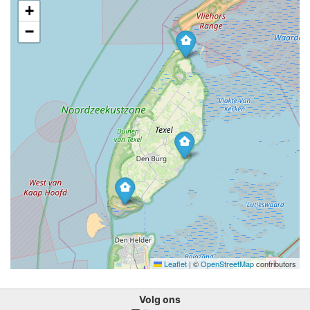
+
−
Leaflet
|
©
OpenStreetMap
contributors
Volg ons