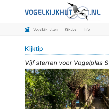
Vogelkijkhutten
Kijktips
Info
Kijktip
Vijf sterren voor Vogelplas S