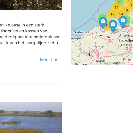
6
1
11
10
17
14
2
3
lijke oase in een sterk
13
uinderijen en kassen van
n dertig hectare onderdak aan
ijk van het jaargetijde ziet u
Meer tips