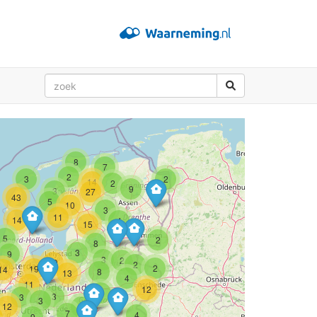
8
7
2
3
2
14
2
9
3
27
43
5
10
3
11
14
4
15
5
2
8
3
9
3
2
20
2
2
19
14
8
13
4
11
12
3
3
3
3
12
6
7
4
9