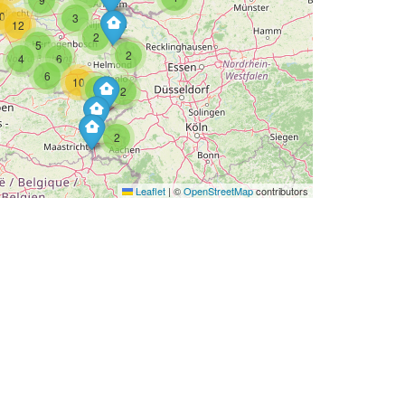
0
3
12
2
5
2
4
6
6
10
6
2
2
Leaflet
|
©
OpenStreetMap
contributors