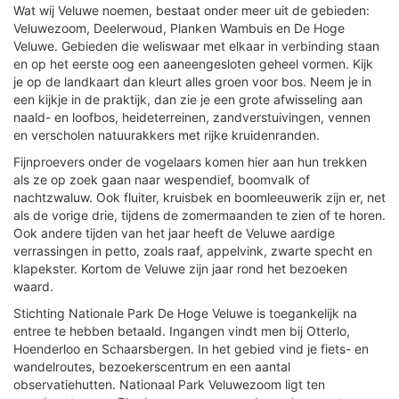
Wat wij Veluwe noemen, bestaat onder meer uit de gebieden:
Veluwezoom, Deelerwoud, Planken Wambuis en De Hoge
Veluwe. Gebieden die weliswaar met elkaar in verbinding staan
en op het eerste oog een aaneengesloten geheel vormen. Kijk
je op de landkaart dan kleurt alles groen voor bos. Neem je in
een kijkje in de praktijk, dan zie je een grote afwisseling aan
naald- en loofbos, heideterreinen, zandverstuivingen, vennen
en verscholen natuurakkers met rijke kruidenranden.
Fijnproevers onder de vogelaars komen hier aan hun trekken
als ze op zoek gaan naar wespendief, boomvalk of
nachtzwaluw. Ook fluiter, kruisbek en boomleeuwerik zijn er, net
als de vorige drie, tijdens de zomermaanden te zien of te horen.
Ook andere tijden van het jaar heeft de Veluwe aardige
verrassingen in petto, zoals raaf, appelvink, zwarte specht en
klapekster. Kortom de Veluwe zijn jaar rond het bezoeken
waard.
Stichting Nationale Park De Hoge Veluwe is toegankelijk na
entree te hebben betaald. Ingangen vindt men bij Otterlo,
Hoenderloo en Schaarsbergen. In het gebied vind je fiets- en
wandelroutes, bezoekerscentrum en een aantal
observatiehutten. Nationaal Park Veluwezoom ligt ten