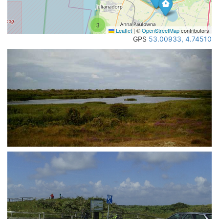
3
Leaflet
|
©
OpenStreetMap
contributors
GPS
53.00933, 4.74510