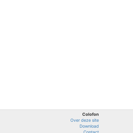
2
2
Colofon
Over deze site
Download
Contact