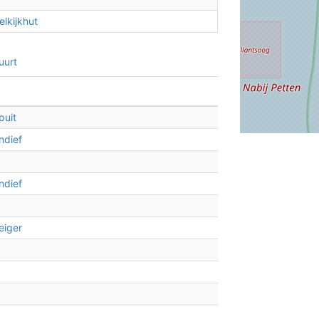
lkijkhut
uurt
puit
ndief
ndief
eiger