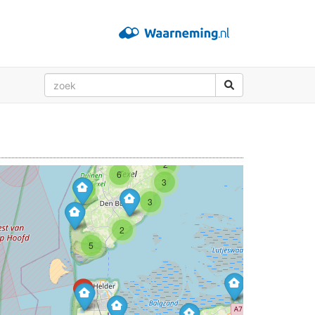
3
7
2
2
2
2
2
6
3
3
3
2
5