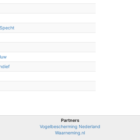
 Specht
2
luw
ndief
Partners
Vogelbescherming Nederland
Waarneming.nl