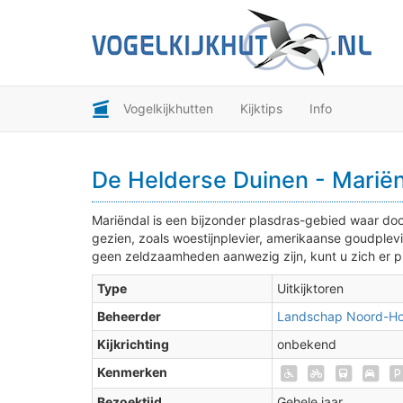
Vogelkijkhutten
Kijktips
Info
De Helderse Duinen - Mariënd
Mariëndal is een bijzonder plasdras-gebied waar doo
gezien, zoals woestijnplevier, amerikaanse goudplevi
geen zeldzaamheden aanwezig zijn, kunt u zich er pr
Type
Uitkijktoren
Beheerder
Landschap Noord-Ho
Kijkrichting
onbekend
Kenmerken
Bezoektijd
Gehele jaar.