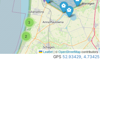
2
3
2
Leaflet
|
©
OpenStreetMap
contributors
GPS
52.93429, 4.73425
3
3