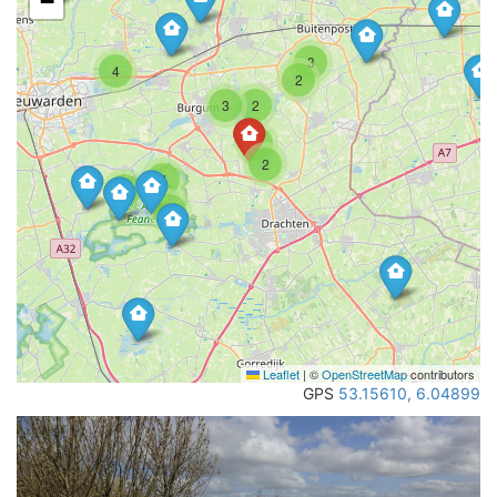
−
3
4
2
3
2
4
2
4
2
3
Leaflet
|
©
OpenStreetMap
contributors
GPS
53.15610, 6.04899