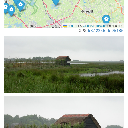
Leaflet
|
©
OpenStreetMap
contributors
GPS
53.12255, 5.95185