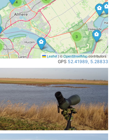
4
3
Leaflet
|
©
OpenStreetMap
contributors
GPS
52.41989, 5.28833
2