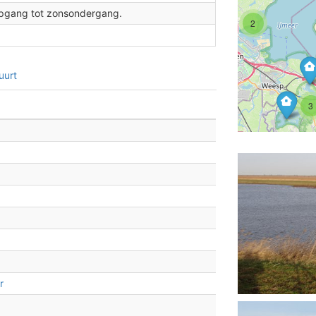
sopgang tot zonsondergang.
2
2
uurt
3
3
2
2
r
2