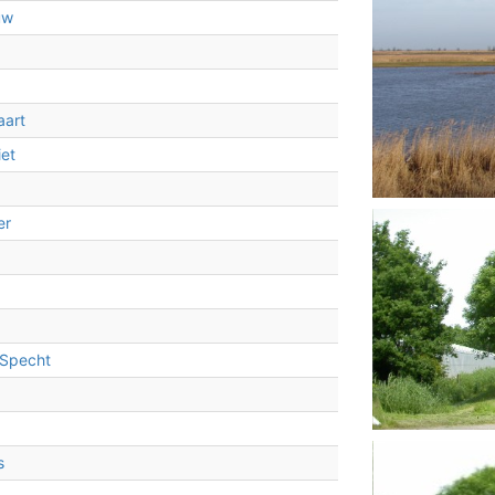
uw
3
2
aart
iet
er
 Specht
s