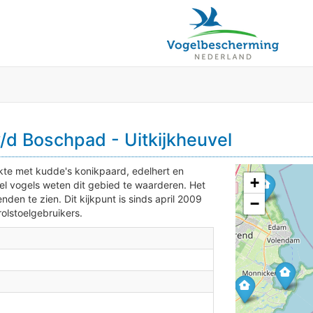
3
/d Boschpad - Uitkijkheuvel
lakte met kudde's konikpaard, edelhert en
+
el vogels weten dit gebied te waarderen. Het
3
en te zien. Dit kijkpunt is sinds april 2009
−
olstoelgebruikers.
2
2
2
2
2