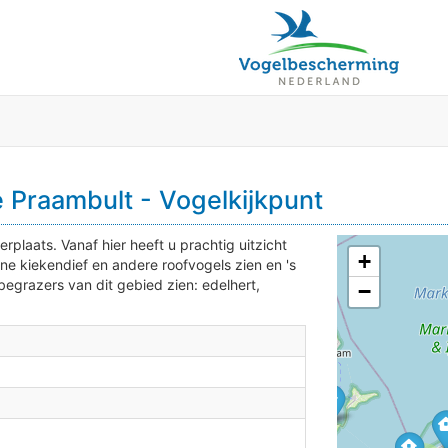
3
 Praambult - Vogelkijkpunt
rplaats. Vanaf hier heeft u prachtig uitzicht
+
ine kiekendief en andere roofvogels zien en 's
3
egrazers van dit gebied zien: edelhert,
−
2
2