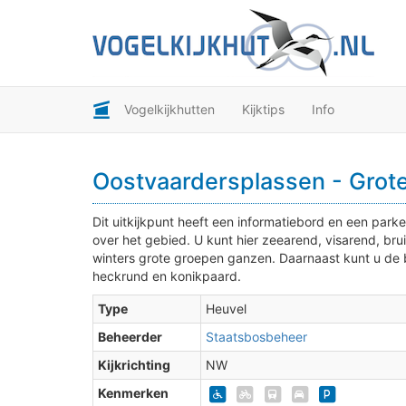
Vogelkijkhutten
Kijktips
Info
Oostvaardersplassen - Grote
Dit uitkijkpunt heeft een informatiebord en een parkee
over het gebied. U kunt hier zeearend, visarend, bru
winters grote groepen ganzen. Daarnaast kunt u de b
heckrund en konikpaard.
Type
Heuvel
Beheerder
Staatsbosbeheer
2
Kijkrichting
NW
Kenmerken