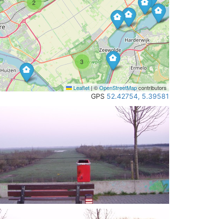
2
3
Leaflet
|
©
OpenStreetMap
contributors
GPS
52.42754, 5.39581