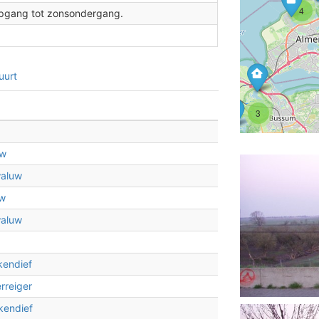
2
4
sopgang tot zonsondergang.
2
uurt
3
3
2
uw
aluw
uw
aluw
2
kendief
erreiger
kendief
2