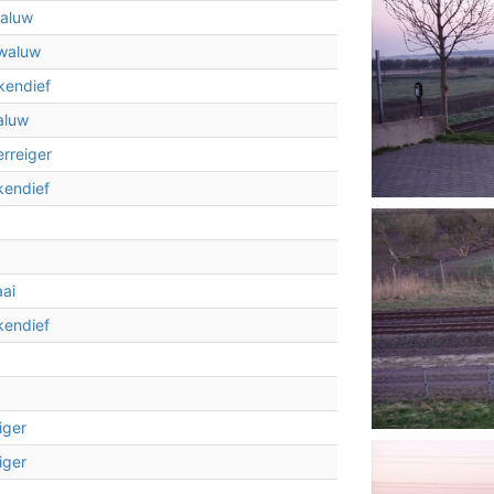
aluw
waluw
kendief
2
2
aluw
erreiger
kendief
aai
kendief
iger
iger