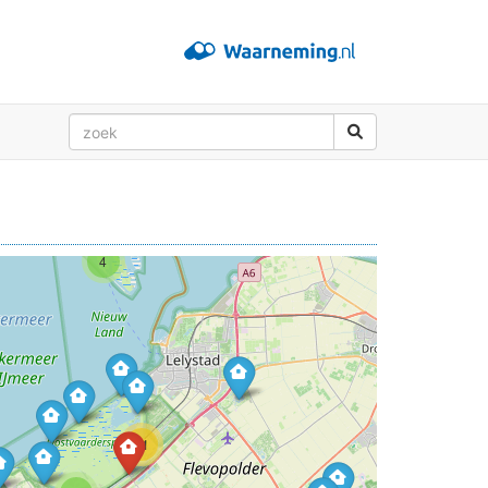
4
2
11