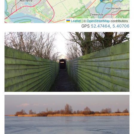
Leaflet
|
©
OpenStreetMap
contributors
3
GPS
52.47464, 5.40706