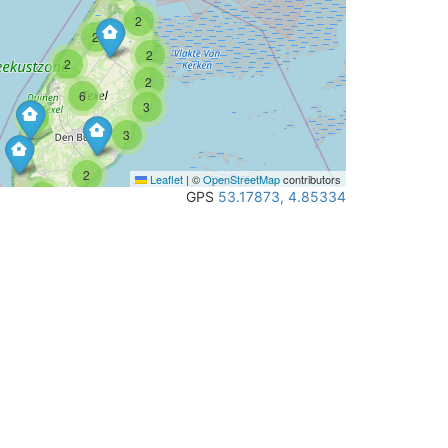
2
2
2
2
2
6
3
3
3
2
Leaflet
|
©
OpenStreetMap
contributors
5
GPS
53.17873, 4.85334
2
2
3
2