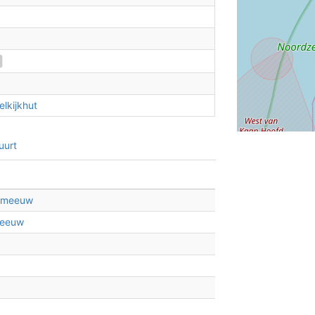
lkijkhut
uurt
elmeeuw
meeuw