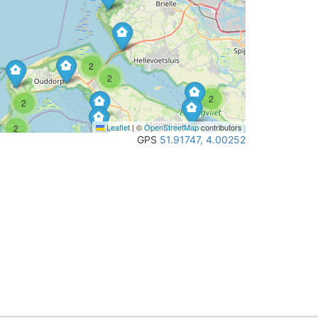
2
2
2
2
Leaflet
|
©
OpenStreetMap
contributors
2
GPS
51.91747, 4.00252
3
2
3
2
2