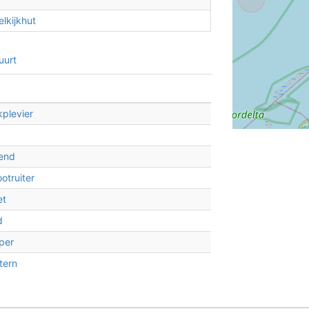
lkijkhut
uurt
plevier
Eend
otruiter
et
d
per
3
2
tern
2