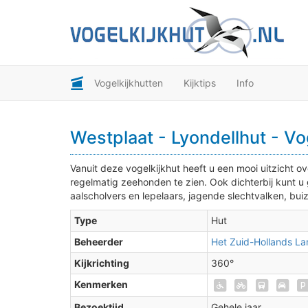
Vogelkijkhutten
Kijktips
Info
Westplaat - Lyondellhut - Vo
Vanuit deze vogelkijkhut heeft u een mooi uitzicht ov
regelmatig zeehonden te zien. Ook dichterbij kunt u
aalscholvers en lepelaars, jagende slechtvalken, bui
Type
Hut
Beheerder
Het Zuid-Hollands L
Kijkrichting
360°
Kenmerken
Bezoektijd
Gehele jaar.