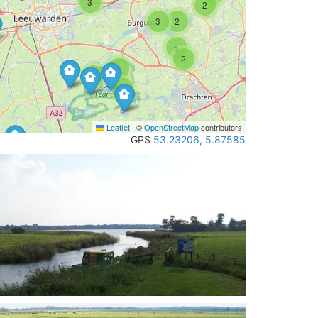
3
2
3
2
5
2
4
2
3
Leaflet
|
©
OpenStreetMap
contributors
GPS
53.23206, 5.87585
2