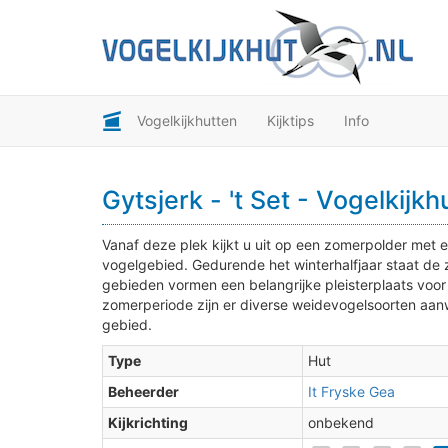
Vogelkijkhutten
Kijktips
Info
Gytsjerk - 't Set - Vogelkijkh
Vanaf deze plek kijkt u uit op een zomerpolder met ee
vogelgebied. Gedurende het winterhalfjaar staat de
gebieden vormen een belangrijke pleisterplaats voor
zomerperiode zijn er diverse weidevogelsoorten aanw
gebied.
Type
Hut
3
Beheerder
It Fryske Gea
Kijkrichting
onbekend