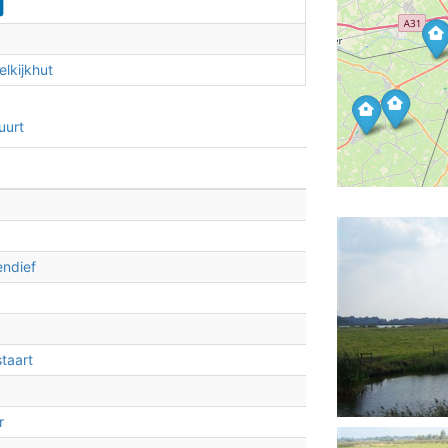
lkijkhut
3
uurt
endief
2
taart
r