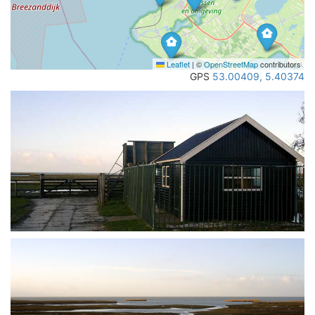
Leaflet
|
©
OpenStreetMap
contributors
GPS
53.00409, 5.40374