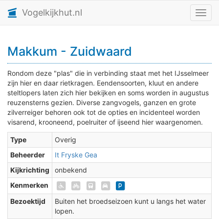
Vogelkijkhut.nl
Toggl
Makkum - Zuidwaard
Rondom deze "plas" die in verbinding staat met het IJsselmeer
zijn hier en daar rietkragen. Eendensoorten, kluut en andere
steltlopers laten zich hier bekijken en soms worden in augustus
reuzensterns gezien. Diverse zangvogels, ganzen en grote
zilverreiger behoren ook tot de opties en incidenteel worden
visarend, krooneend, poelruiter of ijseend hier waargenomen.
Type
Overig
Beheerder
It Fryske Gea
Kijkrichting
onbekend
Kenmerken
Bezoektijd
Buiten het broedseizoen kunt u langs het water
lopen.