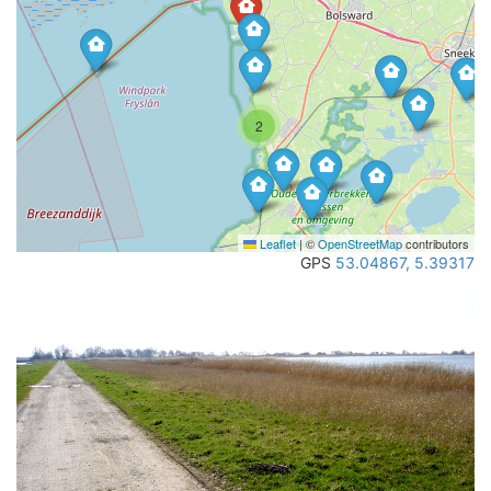
2
Leaflet
|
©
OpenStreetMap
contributors
GPS
53.04867, 5.39317