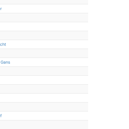
r
cht
 Gans
f