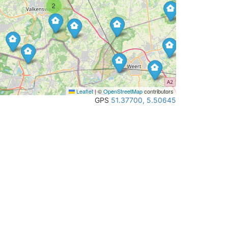
2
Leaflet
|
©
OpenStreetMap
contributors
GPS
51.37700, 5.50645