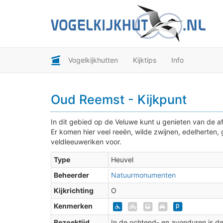
2
Vogelkijkhutten
Kijktips
Info
3
Oud Reemst - Kijkpunt
2
In dit gebied op de Veluwe kunt u genieten van de a
Er komen hier veel reeën, wilde zwijnen, edelherten,
veldleeuweriken voor.
Type
Heuvel
Beheerder
Natuurmonumenten
Kijkrichting
O
Kenmerken
Bezoektijd
In de ochtend- en avonduren is d