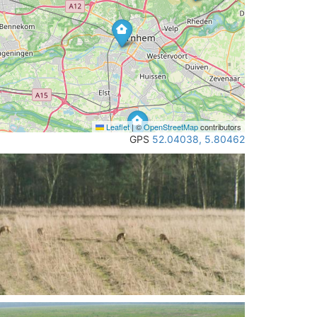
Leaflet
|
©
OpenStreetMap
contributors
GPS
52.04038, 5.80462