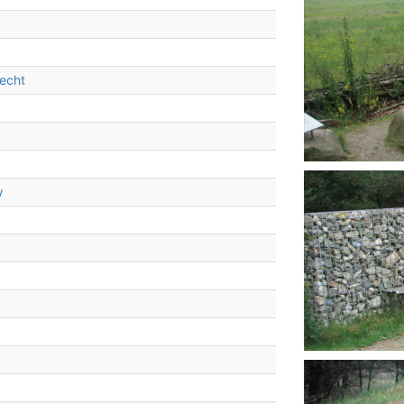
4
echt
w