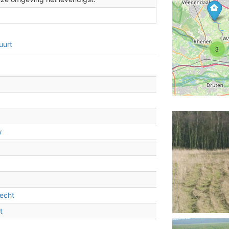
2
uurt
3
w
echt
t