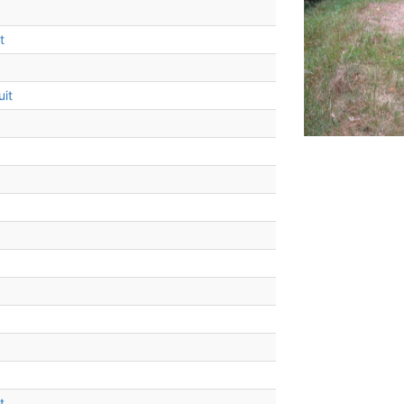
t
it
t