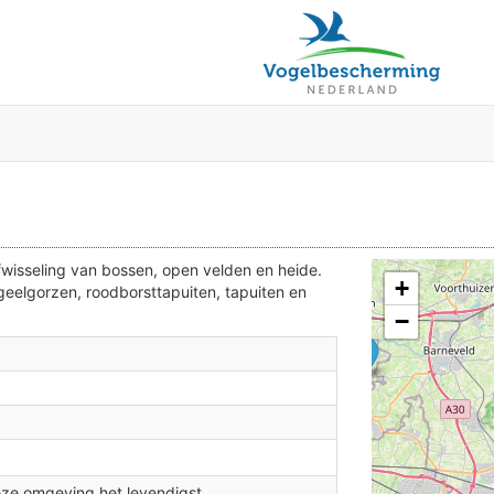
4
3
3
fwisseling van bossen, open velden en heide.
+
 geelgorzen, roodborsttapuiten, tapuiten en
−
2
eze omgeving het levendigst.