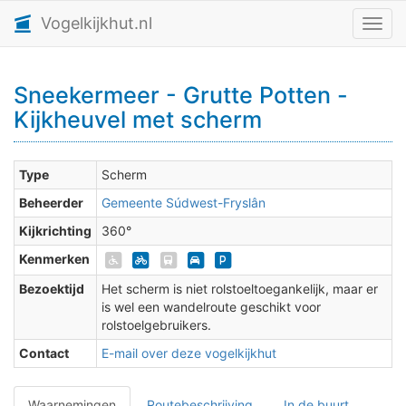
Vogelkijkhut.nl
Toggl
Sneekermeer - Grutte Potten -
Kijkheuvel met scherm
Type
Scherm
Beheerder
Gemeente Súdwest-Fryslân
Kijkrichting
360°
Kenmerken
Bezoektijd
Het scherm is niet rolstoeltoegankelijk, maar er
is wel een wandelroute geschikt voor
rolstoelgebruikers.
Contact
E-mail over deze vogelkijkhut
Waarnemingen
Routebeschrijving
In de buurt