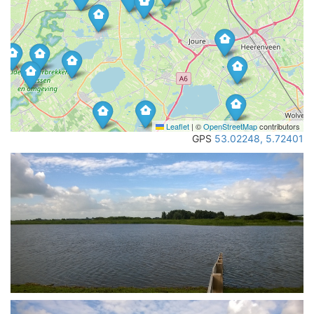
Leaflet
|
©
OpenStreetMap
contributors
GPS
53.02248, 5.72401