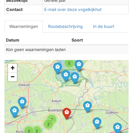
Bezoektijd
Gehele jaar
Contact
E-mail over deze vogelkijkhut
Waarnemingen
Routebeschrijving
In de buurt
Datum
Soort
Kon geen waarnemingen laden
2
+
−
3
2
3
2