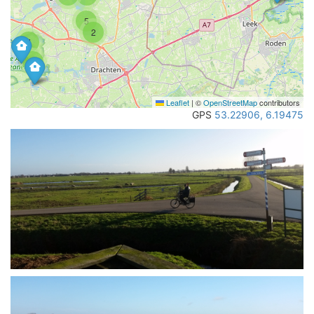
5
2
4
3
Leaflet
|
©
OpenStreetMap
contributors
GPS
53.22906, 6.19475