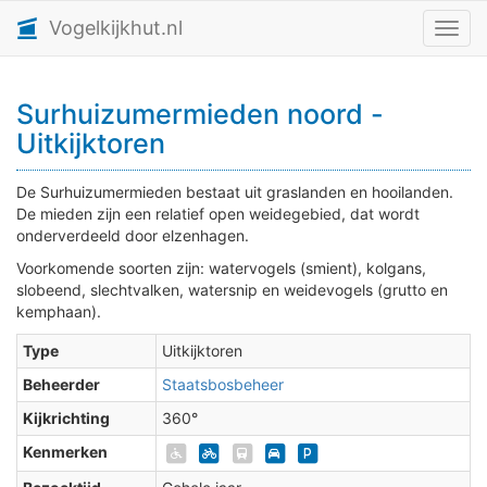
Vogelkijkhut.nl
Toggl
Surhuizumermieden noord -
Uitkijktoren
De Surhuizumermieden bestaat uit graslanden en hooilanden.
De mieden zijn een relatief open weidegebied, dat wordt
onderverdeeld door elzenhagen.
Voorkomende soorten zijn: watervogels (smient), kolgans,
slobeend, slechtvalken, watersnip en weidevogels (grutto en
kemphaan).
Type
Uitkijktoren
Beheerder
Staatsbosbeheer
Kijkrichting
360°
Kenmerken