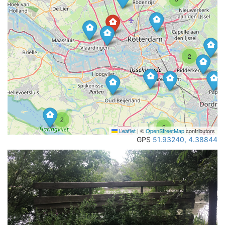
2
2
2
Leaflet
|
©
OpenStreetMap
contributors
GPS
51.93240, 4.38844