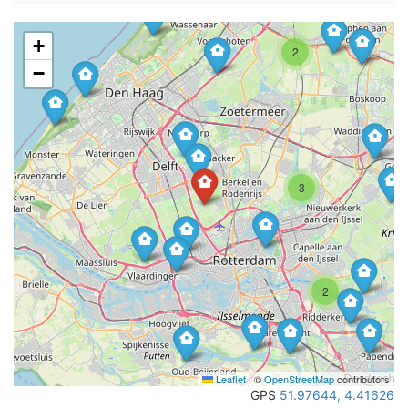
+
2
−
3
2
Leaflet
|
©
OpenStreetMap
contributors
GPS
51.97644, 4.41626