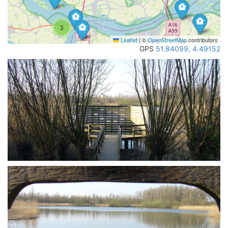
3
Leaflet
|
©
OpenStreetMap
contributors
GPS
51.84099, 4.49152