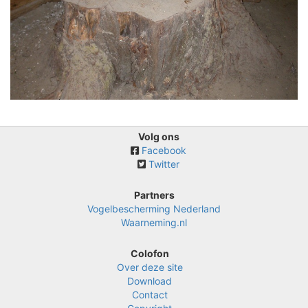
Volg ons
Facebook
Twitter
Partners
Vogelbescherming Nederland
Waarneming.nl
Colofon
Over deze site
Download
Contact