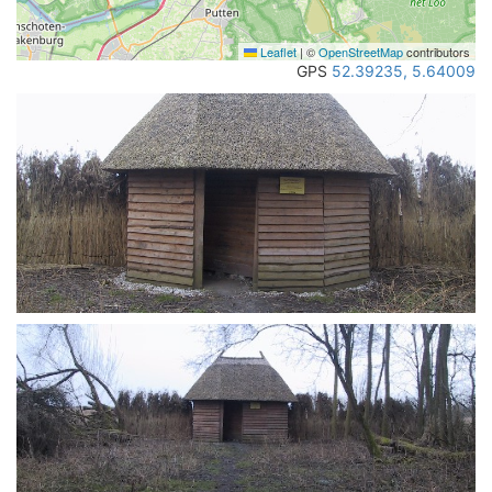
Leaflet
|
©
OpenStreetMap
contributors
GPS
52.39235, 5.64009