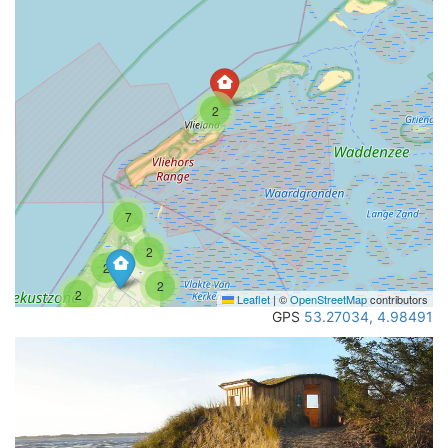
2
7
2
2
2
2
Leaflet
|
©
OpenStreetMap
contributors
GPS
53.27034, 4.98491