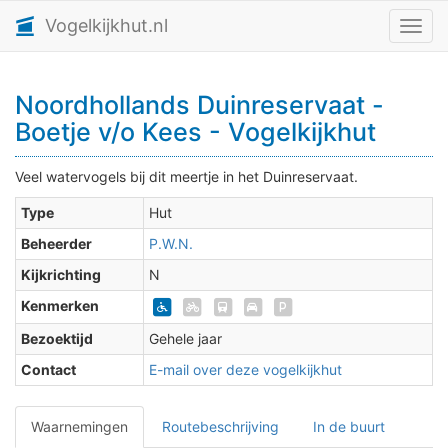
Vogelkijkhut.nl
Toggl
Noordhollands Duinreservaat -
Boetje v/o Kees - Vogelkijkhut
Veel watervogels bij dit meertje in het Duinreservaat.
Type
Hut
Beheerder
P.W.N.
Kijkrichting
N
Kenmerken
Bezoektijd
Gehele jaar
Contact
E-mail over deze vogelkijkhut
Waarnemingen
Routebeschrijving
In de buurt