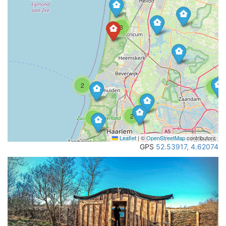
3
2
2
2
2
2
Leaflet
|
©
OpenStreetMap
contributors
GPS
52.53917, 4.62074