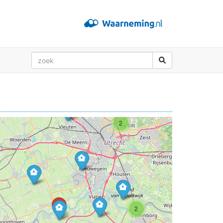
3
3
2
2
2