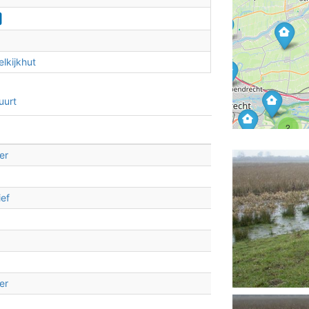
2
lkijkhut
uurt
2
2
2
2
er
ief
3
2
er