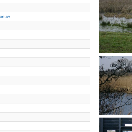
meeuw
2