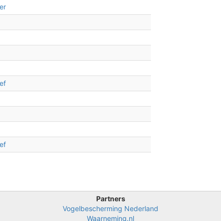
er
ef
ef
Partners
Vogelbescherming Nederland
Waarneming.nl