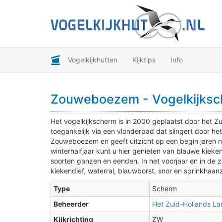
Vogelkijkhutten
Kijktips
Info
Zouweboezem - Vogelkijks
Het vogelkijkscherm is in 2000 geplaatst door het Z
toegankelijk via een vlonderpad dat slingert door he
Zouweboezem en geeft uitzicht op een begin jaren 
winterhalfjaar kunt u hier genieten van blauwe kieke
soorten ganzen en eenden. In het voorjaar en in de zo
kiekendief, waterral, blauwborst, snor en sprinkhaan
Type
Scherm
Beheerder
Het Zuid-Hollands L
Kijkrichting
ZW