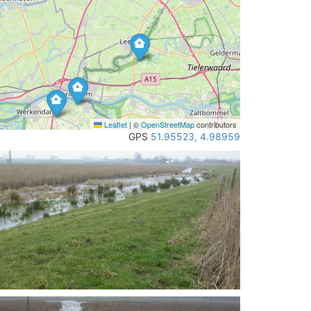
Leaflet
|
©
OpenStreetMap
contributors
GPS
51.95523, 4.98959
4