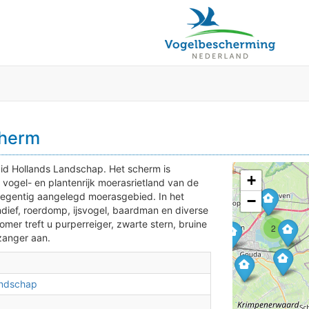
cherm
2
uid Hollands Landschap. Het scherm is
+
t vogel- en plantenrijk moerasrietland van de
negentig aangelegd moerasgebied. In het
−
ndief, roerdomp, ijsvogel, baardman en diverse
mer treft u purperreiger, zwarte stern, bruine
2
zanger aan.
3
andschap