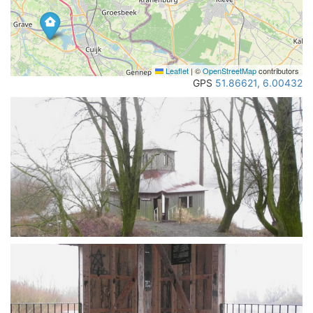
Leaflet
|
©
OpenStreetMap
contributors
GPS
51.86621, 6.00432