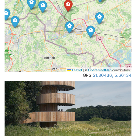
Leaflet
|
©
OpenStreetMap
contributors
GPS
51.30436, 5.66134