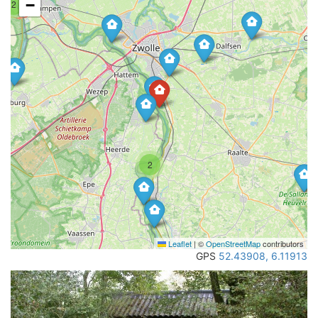
−
2
2
Leaflet
|
©
OpenStreetMap
contributors
GPS
52.43908, 6.11913