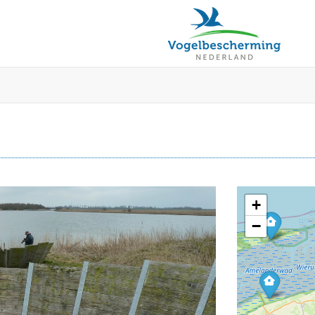
+
−
2