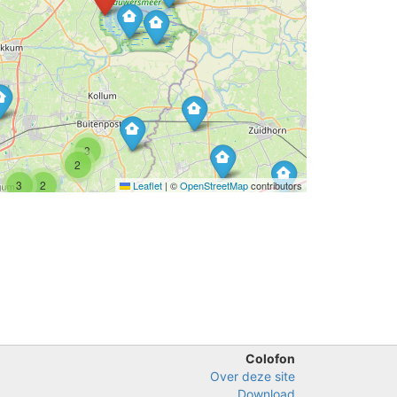
3
2
3
2
Leaflet
|
©
OpenStreetMap
contributors
5
2
Colofon
Over deze site
Download