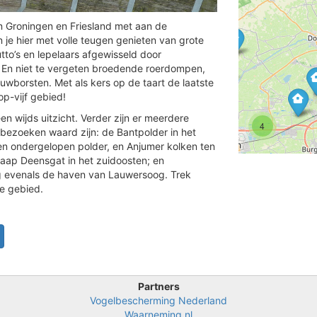
n Groningen en Friesland met aan de
je hier met volle teugen genieten van grote
tto’s en lepelaars afgewisseld door
 En niet te vergeten broedende roerdompen,
uwborsten. Met als kers op de taart de laatste
p-vijf gebied!
n wijds uitzicht. Verder zijn er meerdere
4
 bezoeken waard zijn: de Bantpolder in het
n ondergelopen polder, en Anjumer kolken ten
aap Deensgat in het zuidoosten; en
g evenals de haven van Lauwersoog. Trek
3
he gebied.
4
2
3
Partners
Vogelbescherming Nederland
Waarneming.nl