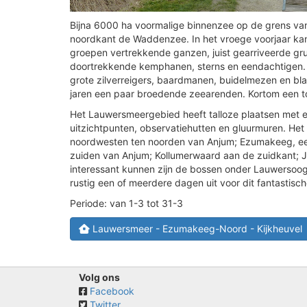
Bijna 6000 ha voormalige binnenzee op de grens va
noordkant de Waddenzee. In het vroege voorjaar kan 
groepen vertrekkende ganzen, juist gearriveerde gru
doortrekkende kemphanen, sterns en eendachtigen.
grote zilverreigers, baardmanen, buidelmezen en bla
jaren een paar broedende zeearenden. Kortom een to
Het Lauwersmeergebied heeft talloze plaatsen met ee
uitzichtpunten, observatiehutten en gluurmuren. Het
noordwesten ten noorden van Anjum; Ezumakeeg, ee
zuiden van Anjum; Kollumerwaard aan de zuidkant; J
interessant kunnen zijn de bossen onder Lauwersoo
rustig een of meerdere dagen uit voor dit fantastisc
Periode: van 1-3 tot 31-3
Lauwersmeer - Ezumakeeg-Noord - Kijkheuvel
Volg ons
Facebook
Twitter