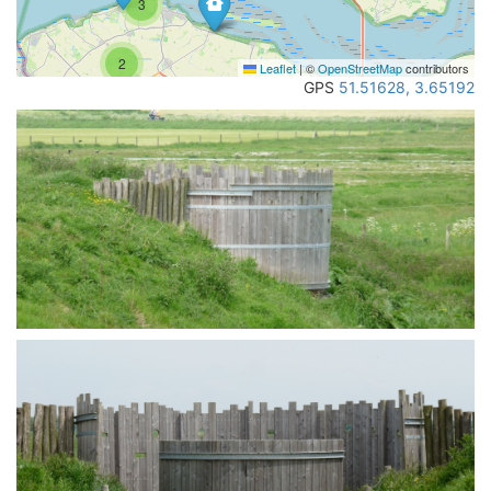
3
2
Leaflet
|
©
OpenStreetMap
contributors
GPS
51.51628, 3.65192