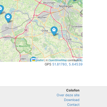
Leaflet
|
©
OpenStreetMap
contributors
GPS
51.81780, 5.64539
Colofon
Over deze site
Download
Contact