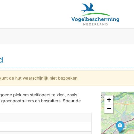
2
2
d
kunt de hut waarschijnlijk niet bezoeken.
oede plek om steltlopers te zien, zoals
2
+
 groenpootruiters en bosruiters. Speur de
2
−