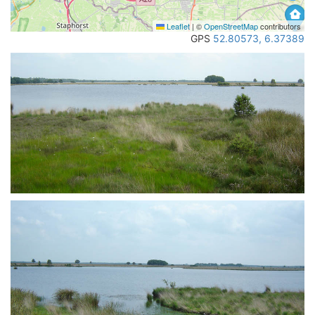
Leaflet
|
©
OpenStreetMap
contributors
GPS
52.80573, 6.37389